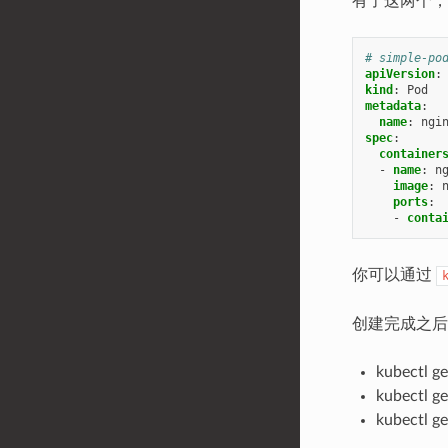
有了这两个，我
# simple-po
apiVersion
:
kind
:
Pod
metadata
:
name
:
ngi
spec
:
container
-
name
:
n
image
:
ports
:
-
conta
你可以通过
创建完成之后
kubectl
kubectl
kubectl