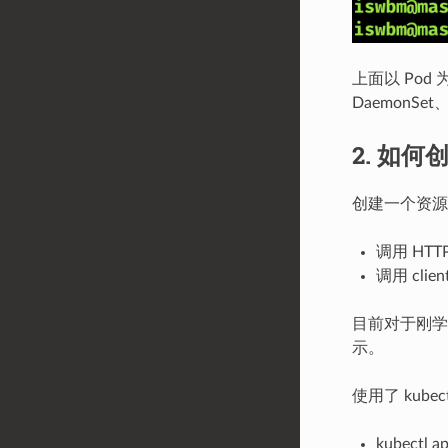
上面以 Pod 
DaemonS
2. 如
创建一个资源
调用 HT
调用 clie
目前对于刚学
示。
使用了 kub
kubectl a