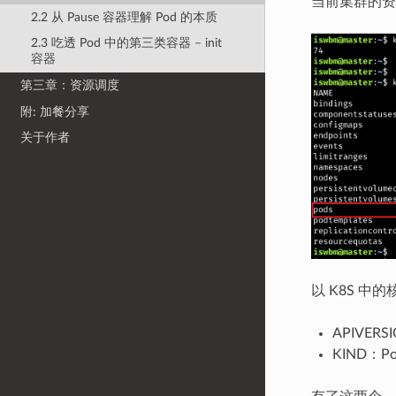
当前集群的资
2.2 从 Pause 容器理解 Pod 的本质
2.3 吃透 Pod 中的第三类容器 – init
容器
第三章：资源调度
附: 加餐分享
关于作者
以 K8S 中
APIVERS
KIND：Po